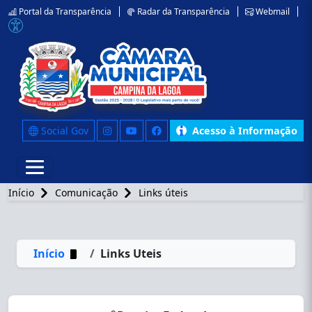
Portal da Transparência
Radar da Transparência
Webmail
Social Gov
Acesso à Informação
Início
Comunicação
Links úteis
Início
Links Uteis