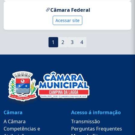
Câmara Federal
Acessar site
1
2
3
4
Câmara
Acesso á informação
A Câmara
Transmissão
Competências e
Perguntas Frequentes