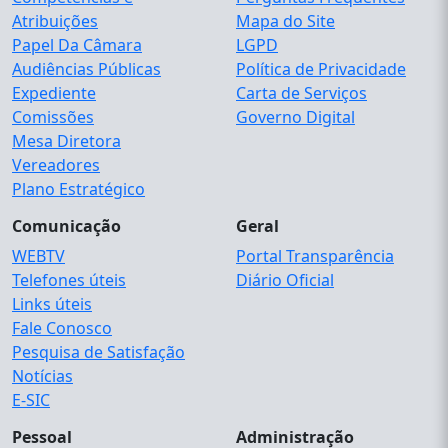
Atribuições
Mapa do Site
Papel Da Câmara
LGPD
Audiências Públicas
Política de Privacidade
Expediente
Carta de Serviços
Comissões
Governo Digital
Mesa Diretora
Vereadores
Plano Estratégico
Comunicação
Geral
WEBTV
Portal Transparência
Telefones úteis
Diário Oficial
Links úteis
Fale Conosco
Pesquisa de Satisfação
Notícias
E-SIC
Pessoal
Administração