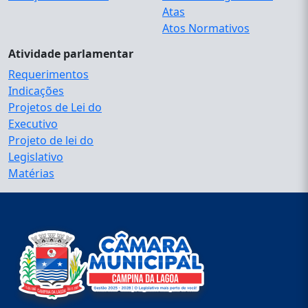
Atas
Atos Normativos
Atividade parlamentar
Requerimentos
Indicações
Projetos de Lei do
Executivo
Projeto de lei do
Legislativo
Matérias