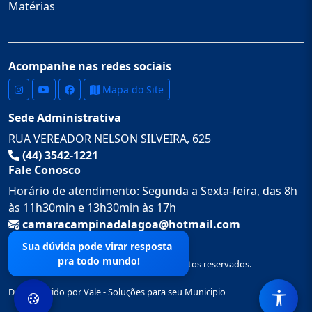
Matérias
Acompanhe nas redes sociais
Mapa do Site
Sede Administrativa
RUA VEREADOR NELSON SILVEIRA, 625
(44) 3542-1221
Fale Conosco
Horário de atendimento: Segunda a Sexta-feira, das 8h
às 11h30min e 13h30min às 17h
camaracampinadalagoa@hotmail.com
Sua dúvida pode virar resposta
pra todo mundo!
© 2026 Câmara Municipal de. Todos os direitos reservados.
Desenvolvido por Vale - Soluções para seu Municipio