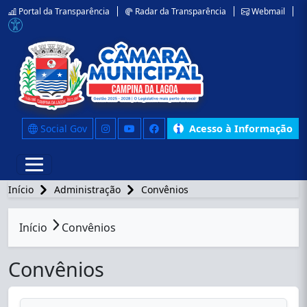
Portal da Transparência
Radar da Transparência
Webmail
Social Gov
Acesso à Informação
Início
Administração
Convênios
conteúdo principal
Início
Convênios
Convênios