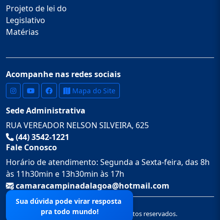
Projeto de lei do
Legislativo
Matérias
Acompanhe nas redes sociais
Mapa do Site
Sede Administrativa
RUA VEREADOR NELSON SILVEIRA, 625
(44) 3542-1221
Fale Conosco
Horário de atendimento: Segunda a Sexta-feira, das 8h
às 11h30min e 13h30min às 17h
camaracampinadalagoa@hotmail.com
Sua dúvida pode virar resposta
pra todo mundo!
© 2026 Câmara Municipal de. Todos os direitos reservados.