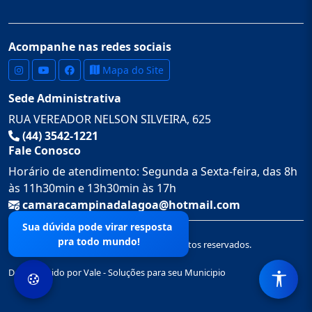
Acompanhe nas redes sociais
Mapa do Site
Sede Administrativa
RUA VEREADOR NELSON SILVEIRA, 625
(44) 3542-1221
Fale Conosco
Horário de atendimento: Segunda a Sexta-feira, das 8h
às 11h30min e 13h30min às 17h
camaracampinadalagoa@hotmail.com
Sua dúvida pode virar resposta
pra todo mundo!
© 2026 Câmara Municipal de. Todos os direitos reservados.
Desenvolvido por Vale - Soluções para seu Municipio