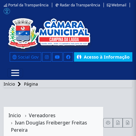
Portal da Transparência
Radar da Transparência
Webmail
Social Gov
Acesso à Informação
Início
Página
Inicio
Vereadores
Ivan Douglas Freiberger Freitas
Pereira