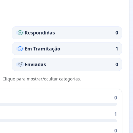
Respondidas
0
Em Tramitação
1
Enviadas
0
Clique para mostrar/ocultar categorias.
0
1
0