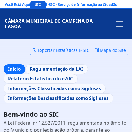
Você Está Aqui
SIC
E-SIC - Serviço de Informação ao Cidadão
CÂMARA MUNICIPAL DE CAMPINA DA
LAGOA
Exportar Estatísticas E-SIC
Mapa do Site
Início
Regulamentação da LAI
Relatório Estatístico do e-SIC
Informações Classificadas como Sigilosas
Informações Desclassificadas como Sigilosas
Bem-vindo ao SIC
A Lei Federal nº 12.527/2011, regulamentada no âmbito
do Município por legislação própria, garante ao