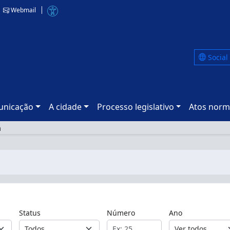
Webmail
Social
nicação
A cidade
Processo legislativo
Atos norm
a
Status
Número
Ano