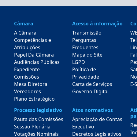
Câmara
Acesso á informação
Co
A Câmara
Transmissão
WE
Competências e
Perguntas
Te
Atribuições
Frequentes
Lin
Papel Da Câmara
Mapa do Site
Fa
Audiências Públicas
LGPD
Pe
Expediente
Política de
Sa
Comissões
Privacidade
No
Mesa Diretora
Carta de Serviços
E-
Vereadores
Governo Digital
Plano Estratégico
Processo legislativo
Atos normativos
At
pa
Pauta das Comissões
Apreciação de Contas
Re
Sessão Plenária
Executivo
In
Votações Nominais
Decretos Legislativos