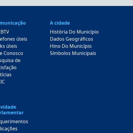
municação
A cidade
BTV
História Do Município
lefones úteis
Dados Geográficos
ks úteis
Hino Do Município
le Conosco
Símbolos Municipais
squisa de
tisfação
tícias
SIC
ividade
rlamentar
querimentos
dicações