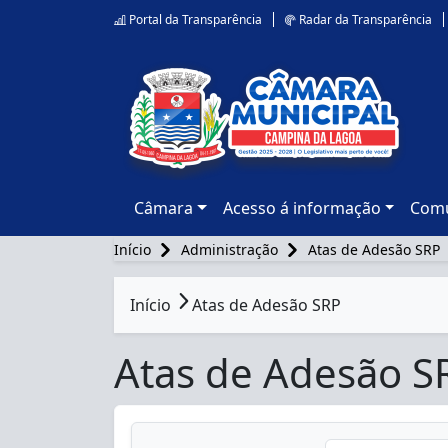
Portal da Transparência
Radar da Transparência
Câmara
Acesso á informação
Comu
Início
Administração
Atas de Adesão SRP
conteúdo principal
Início
Atas de Adesão SRP
Atas de Adesão S