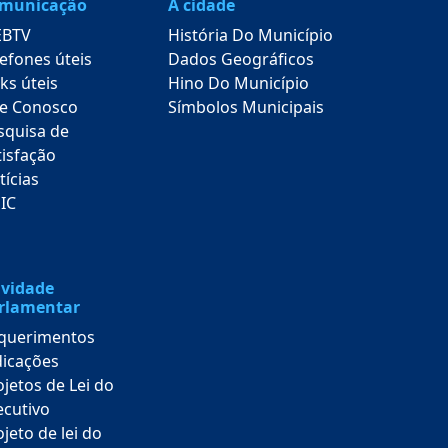
municação
A cidade
BTV
História Do Município
lefones úteis
Dados Geográficos
ks úteis
Hino Do Município
le Conosco
Símbolos Municipais
squisa de
tisfação
tícias
SIC
ividade
rlamentar
querimentos
dicações
ojetos de Lei do
ecutivo
jeto de lei do