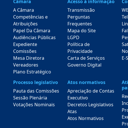
Câmara
Acesso á informação
Co
A Câmara
Transmissão
WE
Competências e
Perguntas
Te
Atribuições
Frequentes
Lin
Papel Da Câmara
Mapa do Site
Fa
Audiências Públicas
LGPD
Pe
Expediente
Política de
Sa
Comissões
Privacidade
No
Mesa Diretora
Carta de Serviços
E-
Vereadores
Governo Digital
Plano Estratégico
Processo legislativo
Atos normativos
At
pa
Pauta das Comissões
Apreciação de Contas
Re
Sessão Plenária
Executivo
In
Votações Nominais
Decretos Legislativos
Pr
Atas
Ex
Atos Normativos
Pro