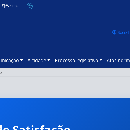
Webmail
Social
nicação
A cidade
Processo legislativo
Atos norm
o
de Satisfação