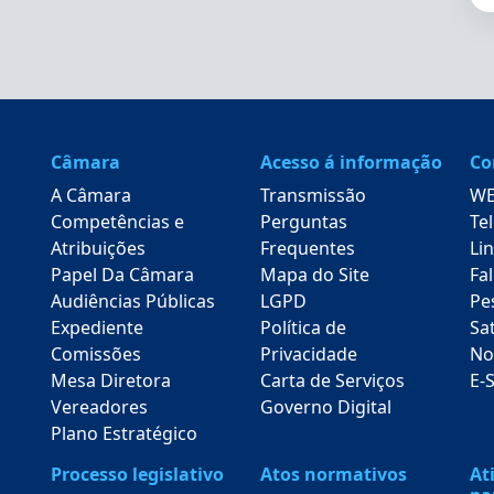
Câmara
Acesso á informação
Co
A Câmara
Transmissão
WE
Competências e
Perguntas
Te
Atribuições
Frequentes
Lin
Papel Da Câmara
Mapa do Site
Fa
Audiências Públicas
LGPD
Pe
Expediente
Política de
Sa
Comissões
Privacidade
No
Mesa Diretora
Carta de Serviços
E-
Vereadores
Governo Digital
Plano Estratégico
Processo legislativo
Atos normativos
At