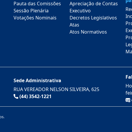
pa
Pauta das Comissões
Apreciação de Contas
Re
Sessão Plenária
Executivo
In
Votações Nominais
Decretos Legislativos
Pr
Atas
Ex
Atos Normativos
Pro
Leg
Ma
Fa
Sede Administrativa
Ho
RUA VEREADOR NELSON SILVEIRA, 625
fe
(44) 3542-1221
os.