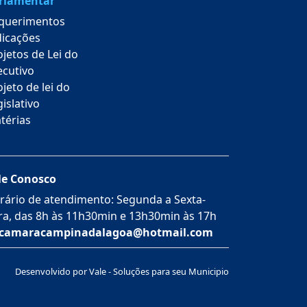
rlamentar
querimentos
dicações
ojetos de Lei do
ecutivo
jeto de lei do
islativo
térias
le Conosco
rário de atendimento: Segunda a Sexta-
ira, das 8h às 11h30min e 13h30min às 17h
camaracampinadalagoa@hotmail.com
Desenvolvido por Vale - Soluções para seu Municipio