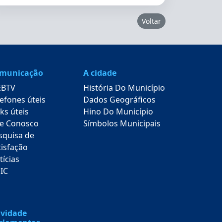
Voltar
municação
A cidade
BTV
História Do Município
lefones úteis
Dados Geográficos
ks úteis
Hino Do Município
le Conosco
Símbolos Municipais
squisa de
tisfação
tícias
SIC
ividade