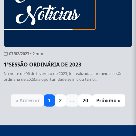
07/02/2023 • 2 min
1ªSESSÃO ORDINÁRIA DE 2023
Na noite de 06 de fevereiro de 2023, foi realizada a primeira sessão
ordinária de 2023.na oportunidade se iniciou tamb...
« Anterior
1
2
...
20
Próximo »