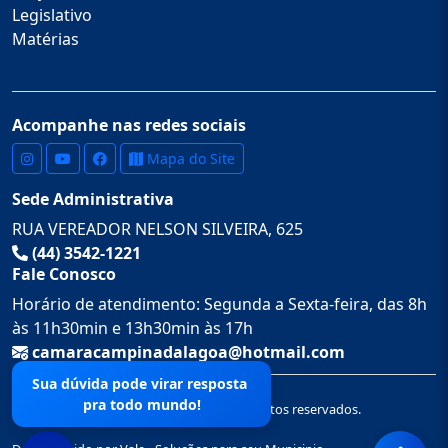
Legislativo
Matérias
Acompanhe nas redes sociais
Mapa do Site
Sede Administrativa
RUA VEREADOR NELSON SILVEIRA, 625
(44) 3542-1221
Fale Conosco
Horário de atendimento: Segunda a Sexta-feira, das 8h
às 11h30min e 13h30min às 17h
camaracampinadalagoa@hotmail.com
Sua dúvida pode virar resposta
pra todo mundo!
© 2026 Câmara Municipal de. Todos os direitos reservados.