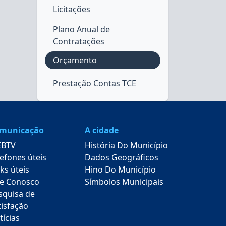
Licitações
Plano Anual de
Contratações
Orçamento
Prestação Contas TCE
municação
A cidade
BTV
História Do Município
lefones úteis
Dados Geográficos
ks úteis
Hino Do Município
le Conosco
Símbolos Municipais
squisa de
tisfação
tícias