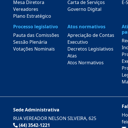
Mesa Diretora
Carta de Serviços
E-
Vereadores
Governo Digital
Plano Estratégico
Processo legislativo
Atos normativos
At
pa
Pauta das Comissões
Apreciação de Contas
Re
Sessão Plenária
Executivo
In
Votações Nominais
Decretos Legislativos
Pr
Atas
Ex
Atos Normativos
Pro
Leg
Ma
Fa
Sede Administrativa
Ho
RUA VEREADOR NELSON SILVEIRA, 625
fe
(44) 3542-1221