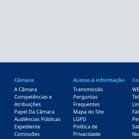
Câmara
Acesso á informação
Co
A Câmara
Transmissão
WE
Competências e
Perguntas
Te
Atribuições
Frequentes
Lin
Papel Da Câmara
Mapa do Site
Fa
Audiências Públicas
LGPD
Pe
Expediente
Política de
Sa
Comissões
Privacidade
No