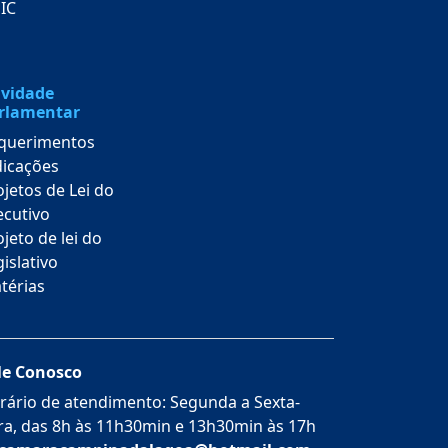
SIC
ividade
rlamentar
querimentos
dicações
ojetos de Lei do
ecutivo
jeto de lei do
islativo
térias
le Conosco
rário de atendimento: Segunda a Sexta-
ira, das 8h às 11h30min e 13h30min às 17h