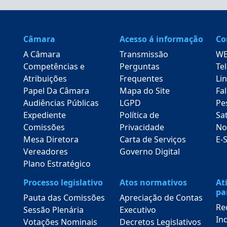
Câmara
Acesso á informação
Co
A Câmara
Transmissão
WE
Competências e
Perguntas
Te
Atribuições
Frequentes
Lin
Papel Da Câmara
Mapa do Site
Fa
Audiências Públicas
LGPD
Pe
Expediente
Política de
Sa
Comissões
Privacidade
No
Mesa Diretora
Carta de Serviços
E-
Vereadores
Governo Digital
Plano Estratégico
Processo legislativo
Atos normativos
At
pa
Pauta das Comissões
Apreciação de Contas
Re
Sessão Plenária
Executivo
In
Votações Nominais
Decretos Legislativos