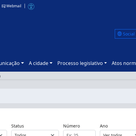
Webmail
Social
nicação
A cidade
Processo legislativo
Atos norm
a
Status
Número
Ano