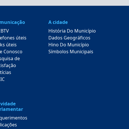
municação
A cidade
BTV
História Do Município
lefones úteis
Dados Geográficos
ks úteis
Hino Do Município
le Conosco
Símbolos Municipais
squisa de
tisfação
tícias
SIC
ividade
rlamentar
querimentos
dicações